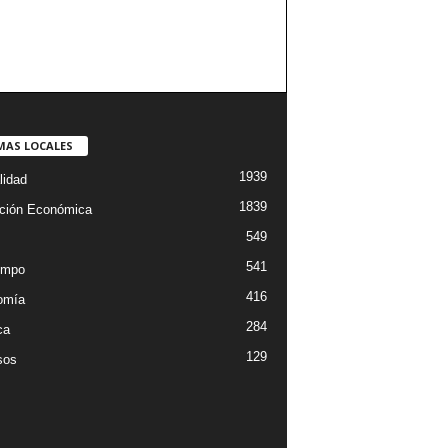
MAS LOCALES
1939
lidad
1839
ción Económica
549
541
empo
416
omía
284
ca
129
sos