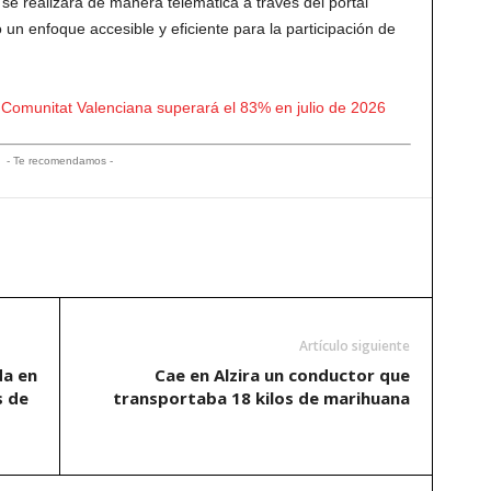
 se realizará de manera telemática a través del portal
o un enfoque accesible y eficiente para la participación de
 Comunitat Valenciana superará el 83% en julio de 2026
- Te recomendamos -
Artículo siguiente
da en
Cae en Alzira un conductor que
s de
transportaba 18 kilos de marihuana