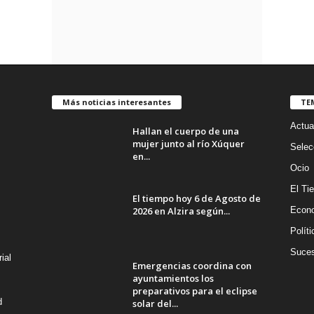
Más noticias interesantes
TE
Actua
Hallan el cuerpo de una
mujer junto al río Xúquer
Selec
en...
Ocio
El Ti
El tiempo hoy 6 de Agosto de
2026 en Alzira según...
Econ
Políti
Suce
ial
Emergencias coordina con
ayuntamientos los
preparativos para el eclipse
d
solar del...