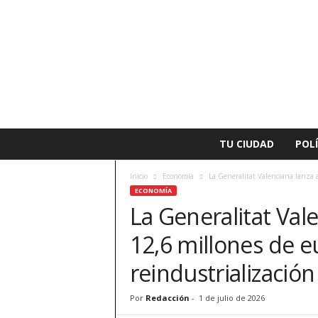
L
TU CIUDAD
POLÍ
a
v
Inicio
Economía
La Generalitat Valenciana lanza 
o
ECONOMÍA
z
La Generalitat Val
d
e
12,6 millones de e
A
l
reindustrialización
z
i
Por
Redacción
-
1 de julio de 2026
r
a