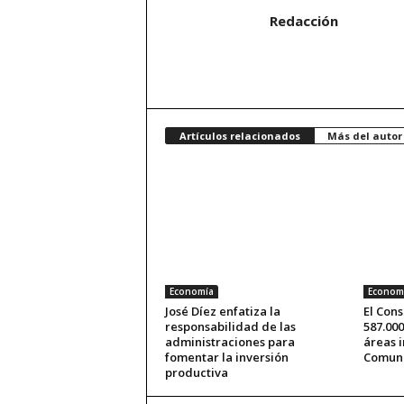
Redacción
Artículos relacionados
Más del autor
Economía
Econom
José Díez enfatiza la
El Cons
responsabilidad de las
587.000
administraciones para
áreas i
fomentar la inversión
Comuni
productiva