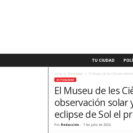
L
TU CIUDAD
POLÍ
a
v
Inicio
Actualidad
El Museu de les Ciències celebra
o
ACTUALIDAD
z
El Museu de les Ci
d
e
observación solar 
A
l
eclipse de Sol el p
z
i
Por
Redacción
-
7 de julio de 2026
r
a