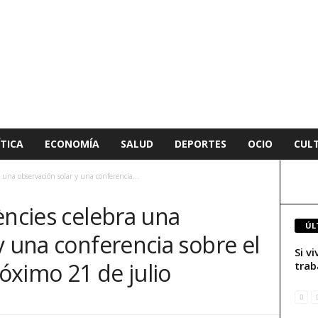
TICA
ECONOMÍA
SALUD
DEPORTES
OCIO
CUL
 una observación solar y una conferencia...
ències celebra una
ÚL
y una conferencia sobre el
Si v
róximo 21 de julio
trab