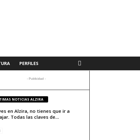
TURA
PERFILES
- Publicidad -
TIMAS NOTICIAS ALZIRA
ives en Alzira, no tienes que ir a
ajar. Todas las claves de...