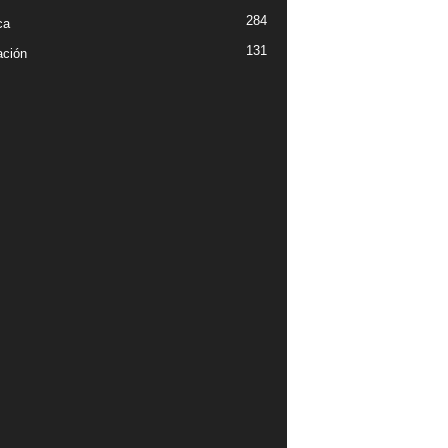
284
ca
131
ción