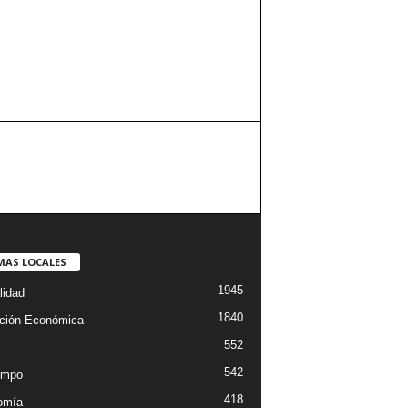
MAS LOCALES
1945
lidad
1840
ción Económica
552
542
empo
418
omía