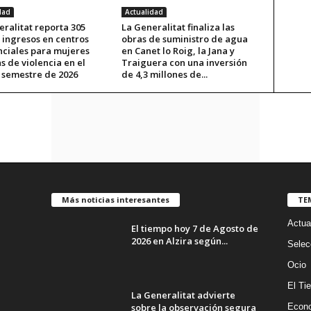
dad
Actualidad
ralitat reporta 305
La Generalitat finaliza las
 ingresos en centros
obras de suministro de agua
nciales para mujeres
en Canet lo Roig, la Jana y
s de violencia en el
Traiguera con una inversión
 semestre de 2026
de 4,3 millones de...
Más noticias interesantes
TE
Actua
El tiempo hoy 7 de Agosto de
2026 en Alzira según...
Selec
Ocio
El Ti
La Generalitat advierte
sobre la observación segura
Econ