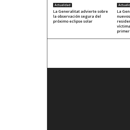
Actualidad
Actuali
La Generalitat advierte sobre
La Gene
la observación segura del
nuevos
próximo eclipse solar
reside
víctima
primer