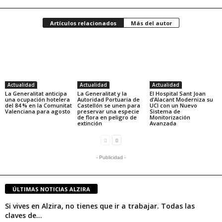
Artículos relacionados
Más del autor
Actualidad
Actualidad
Actualidad
La Generalitat anticipa
La Generalitat y la
El Hospital Sant Joan
una ocupación hotelera
Autoridad Portuaria de
d’Alacant Moderniza su
del 84 % en la Comunitat
Castellón se unen para
UCI con un Nuevo
Valenciana para agosto
preservar una especie
Sistema de
de flora en peligro de
Monitorización
extinción
Avanzada
- Publicidad -
ÚLTIMAS NOTICIAS ALZIRA
Si vives en Alzira, no tienes que ir a trabajar. Todas las
claves de...