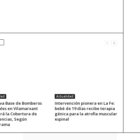
dad
Actualidad
va Base de Bomberos
Intervención pionera en La Fe:
ales en Vilamarxant
bebé de 19 días recibe terapia
rá la Cobertura de
génica para la atrofia muscular
ncias, Según
espinal
rrama