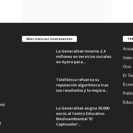
Más noticias interesantes
TE
Actua
La Generalitat invierte 2,4
millones en servicios sociales
Selec
en Ayora para...
Ocio
El Ti
Telefónica refuerza su
reputación algorítmica tras
Econ
sus resultados y la mejora...
Políti
Educa
ial
La Generalitat asigna 30.000
euros al Centro Educativo
Medioambiental ‘El
d
Captivador’...