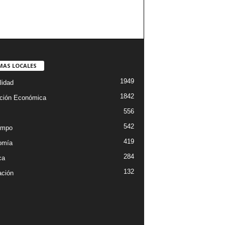
MAS LOCALES
1949
lidad
1842
ción Económica
556
542
empo
419
omía
284
ca
132
ción