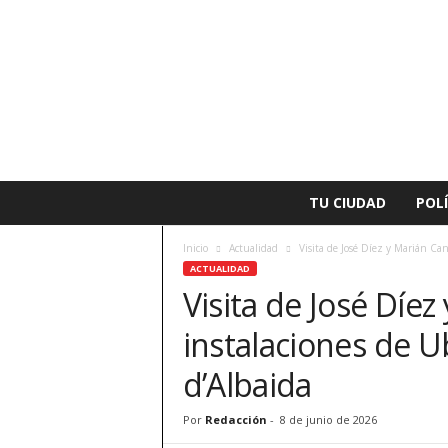
L
TU CIUDAD
POLÍ
a
v
Inicio
Actualidad
Visita de José Díez y Marián Cano
o
ACTUALIDAD
z
Visita de José Díez
d
e
instalaciones de U
A
l
d’Albaida
z
i
Por
Redacción
-
8 de junio de 2026
r
a