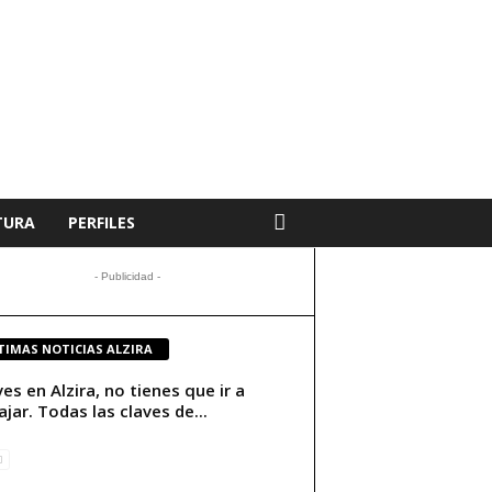
TURA
PERFILES
- Publicidad -
TIMAS NOTICIAS ALZIRA
ives en Alzira, no tienes que ir a
ajar. Todas las claves de...