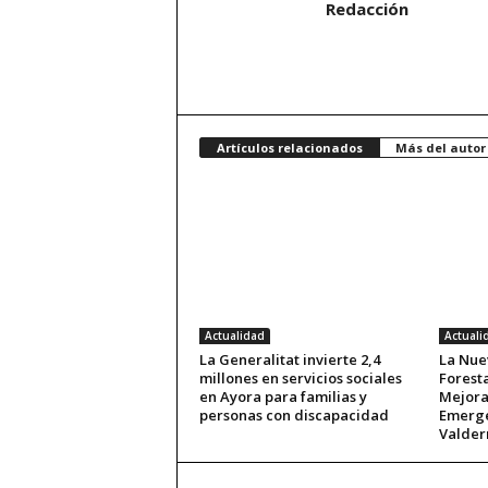
Redacción
Artículos relacionados
Más del autor
Actualidad
Actuali
La Generalitat invierte 2,4
La Nue
millones en servicios sociales
Forest
en Ayora para familias y
Mejora
personas con discapacidad
Emerge
Valde