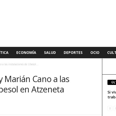
TICA
ECONOMÍA
SALUD
DEPORTES
OCIO
CUL
 a las instalaciones de Ubesol...
 y Marián Cano a las
ÚL
besol en Atzeneta
Si v
trab