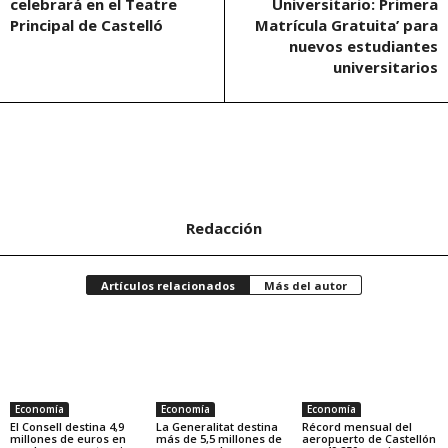
celebrará en el Teatre
Universitario: Primera
Principal de Castelló
Matrícula Gratuita’ para
nuevos estudiantes
universitarios
Redacción
Artículos relacionados
Más del autor
Economía
Economía
Economía
El Consell destina 4,9
La Generalitat destina
Récord mensual del
millones de euros en
más de 5,5 millones de
aeropuerto de Castellón