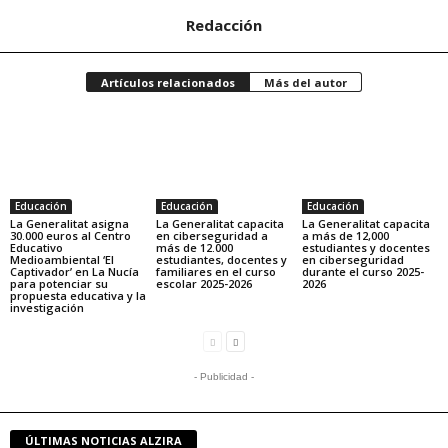
Redacción
Artículos relacionados
Más del autor
Educación
Educación
Educación
La Generalitat asigna
La Generalitat capacita
La Generalitat capacita
30.000 euros al Centro
en ciberseguridad a
a más de 12,000
Educativo
más de 12.000
estudiantes y docentes
Medioambiental ‘El
estudiantes, docentes y
en ciberseguridad
Captivador’ en La Nucía
familiares en el curso
durante el curso 2025-
para potenciar su
escolar 2025-2026
2026
propuesta educativa y la
investigación
- Publicidad -
ÚLTIMAS NOTICIAS ALZIRA