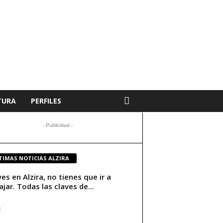
TURA
PERFILES
- Publicidad -
TIMAS NOTICIAS ALZIRA
ives en Alzira, no tienes que ir a
ajar. Todas las claves de...