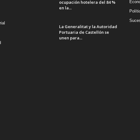
ocupación hotelera del 84 %
Econ
en la...
Políti
Suce
ial
La Generalitat y la Autoridad
Portuaria de Castellón se
unen para...
d