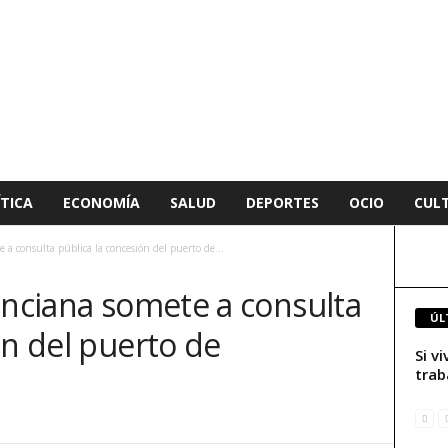
TICA
ECONOMÍA
SALUD
DEPORTES
OCIO
CUL
 a consulta pública la concesión del puerto de...
enciana somete a consulta
ÚL
ón del puerto de
Si v
trab