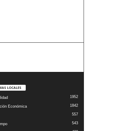
MAS LOCALES
1952
lidad
1842
ción Económica
557
543
empo