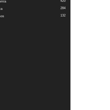
420
omía
284
ca
132
sos