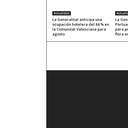
Actualidad
Actuali
La Generalitat anticipa una
La Gene
ocupación hotelera del 84 % en
Portuar
la Comunitat Valenciana para
para p
agosto
flora e