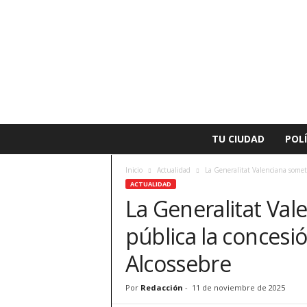
L
TU CIUDAD
POLÍ
a
v
Inicio
Actualidad
La Generalitat Valenciana somete
o
ACTUALIDAD
z
La Generalitat Val
d
e
pública la concesi
A
l
Alcossebre
z
i
Por
Redacción
-
11 de noviembre de 2025
r
a