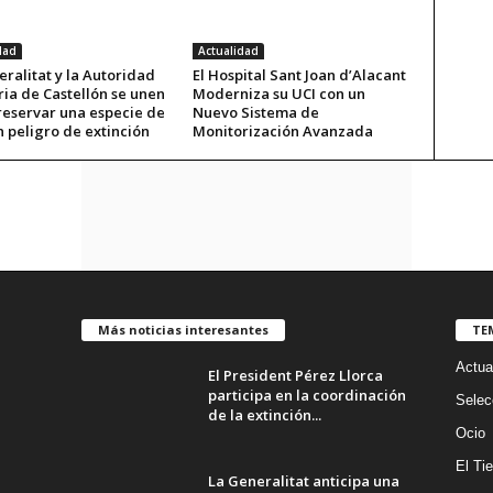
dad
Actualidad
ralitat y la Autoridad
El Hospital Sant Joan d’Alacant
ia de Castellón se unen
Moderniza su UCI con un
reservar una especie de
Nuevo Sistema de
n peligro de extinción
Monitorización Avanzada
Más noticias interesantes
TE
Actua
El President Pérez Llorca
participa en la coordinación
Selec
de la extinción...
Ocio
El Ti
La Generalitat anticipa una