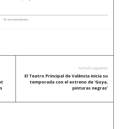
- Te recomendamos -
Artículo siguiente
El Teatro Principal de València inicia su
at
temporada con el estreno de ‘Goya,
s
pinturas negras’