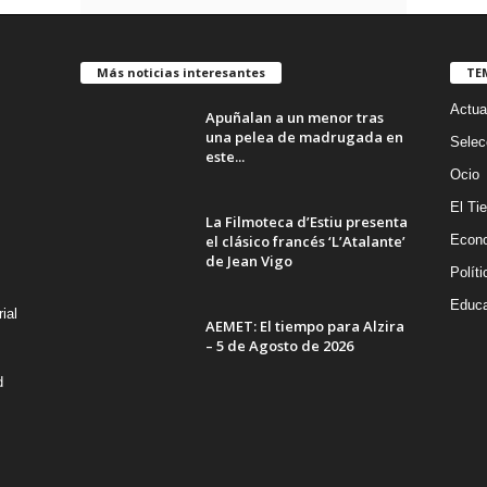
Más noticias interesantes
TE
Actua
Apuñalan a un menor tras
una pelea de madrugada en
Selec
este...
Ocio
El Ti
La Filmoteca d’Estiu presenta
el clásico francés ‘L’Atalante’
Econ
de Jean Vigo
Políti
Educa
ial
AEMET: El tiempo para Alzira
– 5 de Agosto de 2026
d