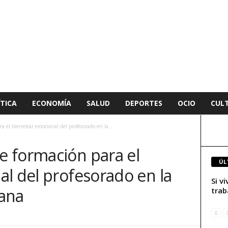
TICA
ECONOMÍA
SALUD
DEPORTES
OCIO
CUL
 el bienestar emocional del profesorado en la...
 formación para el
ÚL
l del profesorado en la
Si v
ana
trab