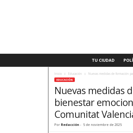
L
TU CIUDAD
POLÍ
a
v
Inicio
Educación
Nuevas medidas de formación para
o
EDUCACIÓN
z
Nuevas medidas de
d
e
bienestar emociona
A
l
Comunitat Valenci
z
i
Por
Redacción
-
5 de noviembre de 2025
r
a