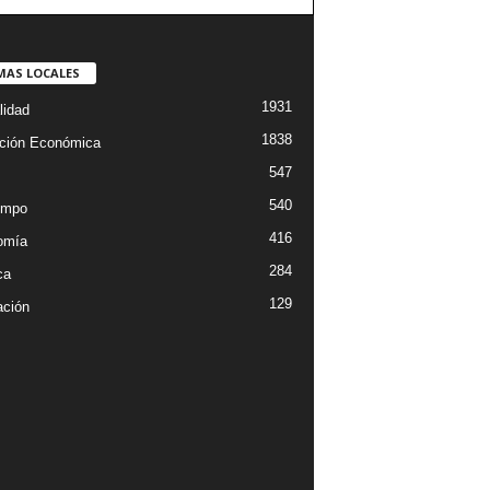
MAS LOCALES
1931
lidad
1838
ción Económica
547
540
empo
416
omía
284
ca
129
ción