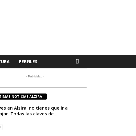
TURA
PERFILES
- Publicidad -
TIMAS NOTICIAS ALZIRA
ives en Alzira, no tienes que ir a
ajar. Todas las claves de...