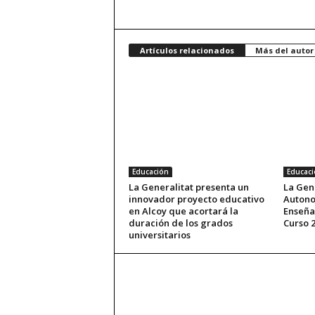
Artículos relacionados
Más del autor
Educación
Educaci
La Generalitat presenta un
La Gene
innovador proyecto educativo
Autono
en Alcoy que acortará la
Enseña
duración de los grados
Curso 
universitarios