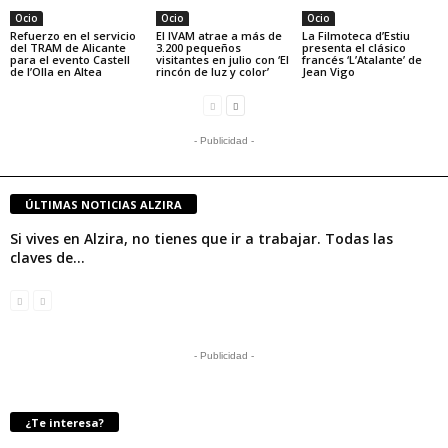
Ocio
Ocio
Ocio
Refuerzo en el servicio
El IVAM atrae a más de
La Filmoteca d’Estiu
del TRAM de Alicante
3.200 pequeños
presenta el clásico
para el evento Castell
visitantes en julio con ‘El
francés ‘L’Atalante’ de
de l’Olla en Altea
rincón de luz y color’
Jean Vigo
- Publicidad -
ÚLTIMAS NOTICIAS ALZIRA
Si vives en Alzira, no tienes que ir a trabajar. Todas las
claves de...
- Publicidad -
¿Te interesa?