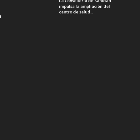
La Conselleria de Sanidad
impulsa la ampliación del
centro de salud...
d