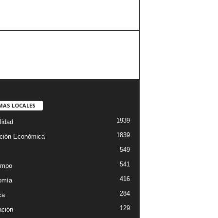
MAS LOCALES
1939
lidad
1839
ción Económica
549
541
empo
416
omía
284
ca
129
ción