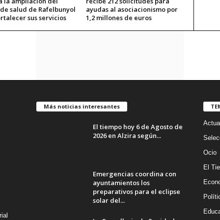
a la ampliación del
recibe 212 solicitudes para
 de salud de Rafelbunyol
ayudas al asociacionismo por
rtalecer sus servicios
1,2 millones de euros
Más noticias interesantes
TE
Actua
El tiempo hoy 6 de Agosto de
2026 en Alzira según...
Selec
Ocio
El Ti
Emergencias coordina con
ayuntamientos los
Econ
preparativos para el eclipse
Políti
solar del...
Educa
ial