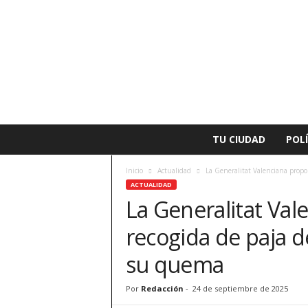
L
TU CIUDAD
POLÍ
a
v
Inicio
Actualidad
La Generalitat Valenciana propon
o
ACTUALIDAD
z
La Generalitat Val
d
e
recogida de paja d
A
l
su quema
z
i
Por
Redacción
-
24 de septiembre de 2025
r
a