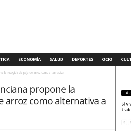
TICA
ECONOMÍA
SALUD
DEPORTES
OCIO
CUL
e la recogida de paja de arroz como alternativa...
enciana propone la
ÚL
e arroz como alternativa a
Si v
trab