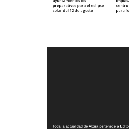
ayuntamientos los
impuls
preparativos para el eclipse
centro
solar del 12 de agosto
para fo
Toda la actualidad de Alzira pertenece a Editor