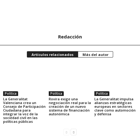
Redacción
Artículos relacionados
Más del autor
Política
Política
Política
La Generalitat
Rovira exige una
La Generalitat impulsa
Valenciana crea un
negociación real para la
alianzas estratégicas
Consejo de Participación
creación de un nuevo
europeas en sectores
Ciudadana para
sistema de financiación
clave como automoción
integrar la voz de la
autonómica
y defensa
sociedad civil en las
políticas públicas