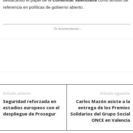
destacando el papel de la
Comunitat Valenciana
como ámbito de
referencia en políticas de gobierno abierto.
- Te recomendamos -
Artículo anterior
Artículo siguiente
Seguridad reforzada en
Carlos Mazón asiste a la
estadios europeos con el
entrega de los Premios
despliegue de Prosegur
Solidarios del Grupo Social
ONCE en Valencia