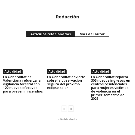
Redacción
Artículos relacionados
Más del autor
Actualidad
Actualidad
Actualidad
La Generalitat de
La Generalitat advierte
La Generalitat reporta
Valenciana refuerza la
sobre la observación
305 nuevos ingresos en
vigilancia forestal con
segura del próximo
centros residenciales
122 nuevos efectivos
eclipse solar
para mujeres víctimas
para prevenir incendios
de violencia en el
primer semestre de
2026
- Publicidad -