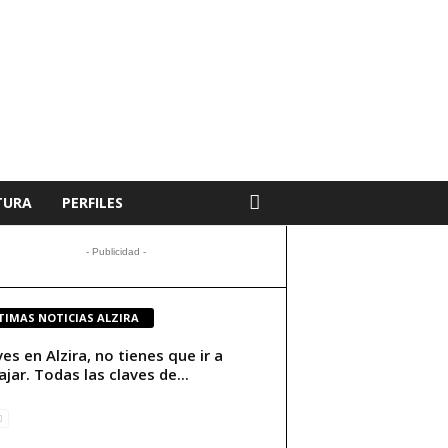
TURA
PERFILES
- Publicidad -
TIMAS NOTICIAS ALZIRA
ives en Alzira, no tienes que ir a
ajar. Todas las claves de...