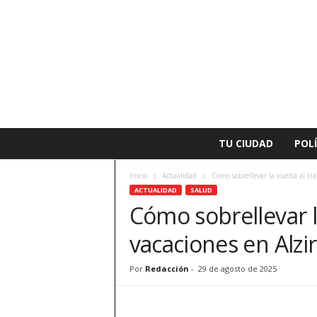
L
TU CIUDAD
POLÍ
a
v
Inicio
Actualidad
Cómo sobrellevar la vuelta al tra
o
ACTUALIDAD
SALUD
z
Cómo sobrellevar la
d
e
vacaciones en Alzi
A
l
z
Por
Redacción
-
29 de agosto de 2025
i
r
a