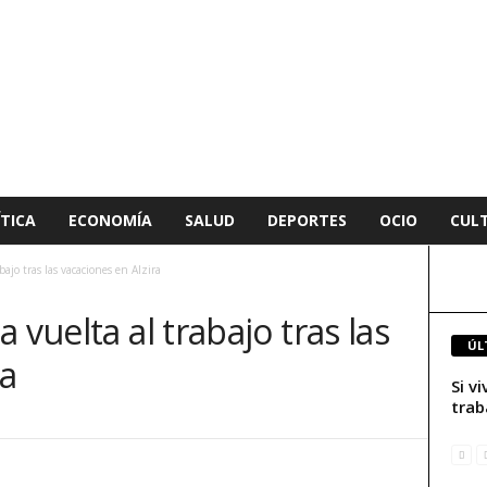
TICA
ECONOMÍA
SALUD
DEPORTES
OCIO
CUL
bajo tras las vacaciones en Alzira
 vuelta al trabajo tras las
ÚL
ra
Si v
trab