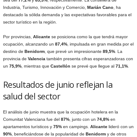
sea del
77,2%
y
83,3%
, respectivamente. La consellera de
Industria, Turismo, Innovación y Comercio,
Marián Cano
, ha
destacado la sólida demanda y las expectativas favorables para el
sector turístico en la región.
Por provincias,
Alicante
se posiciona como la que tendrá mayor
ocupación, alcanzando un
87,4%
, impulsada en gran medida por el
destino de
Benidorm
, que prevé un impresionante
89,5%
. La
provincia de
Valencia
también presenta cifras esperanzadoras con
un
75,9%
, mientras que
Castellón
se prevé que llegue al
71,1%
.
Resultados de junio reflejan la
salud del sector
El análisis de junio muestra que la ocupación hotelera en la
Comunitat Valenciana fue del
87%
, junto con un
74,8%
en
apartamentos turísticos y
75%
en campings.
Alicante
lideró con un
90%
, beneficiándose de la popularidad de
Benidorm
y de otros