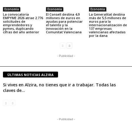
Economía
Economía
Economía
La convocatoria
El Consell destina 4,9
La Generalitat destina
EMPYME 2026 atrae 2.776
millones de euros en
más de 5,5 millones de
solicitudes de
ayudas para potenciar
euros para la
emprendedores y
el talento y la
internacionalización de
pymes, duplicando
innovación en la
137 empresas
cifras del año anterior
Comunitat Valenciana
valencianas afectadas
por la dana
- Publicidad -
ÚLTIMAS NOTICIAS ALZIRA
Si vives en Alzira, no tienes que ir a trabajar. Todas las
claves de...
- Publicidad -