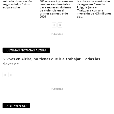
sobre la observación
305 nuevos ingresos en
las obras de suministro
segura del próximo
centros residenciales
de agua en Canet lo
eclipse solar
para mujeres víctimas
Roig, la Jana y
de violencia en el
Traiguera con una
primer semestre de
inversión de 4,3 millones
2026
de...
- Publicidad -
ÚLTIMAS NOTICIAS ALZIRA
Si vives en Alzira, no tienes que ir a trabajar. Todas las
claves de...
- Publicidad -
¿Te interesa?