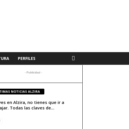
TURA
PERFILES
- Publicidad -
TIMAS NOTICIAS ALZIRA
ives en Alzira, no tienes que ir a
ajar. Todas las claves de...