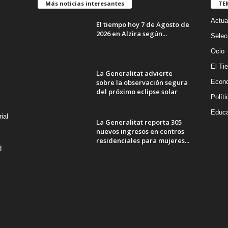
Más noticias interesantes
TE
Actua
El tiempo hoy 7 de Agosto de
2026 en Alzira según...
Selec
Ocio
El Ti
La Generalitat advierte
sobre la observación segura
Econ
del próximo eclipse solar
Políti
Educa
ial
La Generalitat reporta 305
nuevos ingresos en centros
residenciales para mujeres...
d