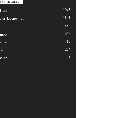
MAS LOCALES
1945
lidad
1841
ción Económica
552
542
empo
418
omía
284
ca
131
ción