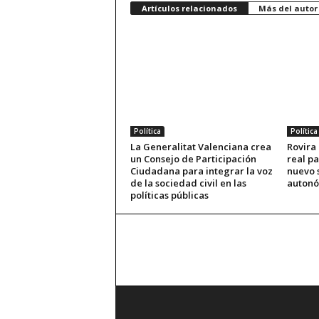
Artículos relacionados
Más del autor
Política
Política
La Generalitat Valenciana crea
Rovira
un Consejo de Participación
real pa
Ciudadana para integrar la voz
nuevo 
de la sociedad civil en las
auton
políticas públicas