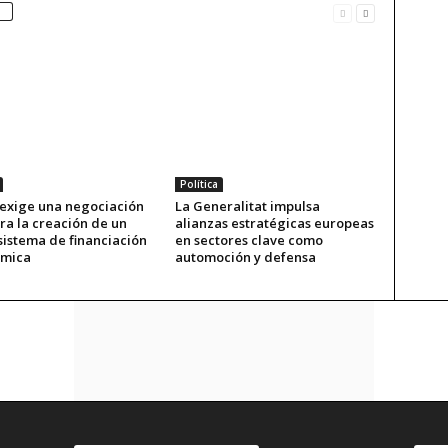
Política
 exige una negociación
La Generalitat impulsa
ra la creación de un
alianzas estratégicas europeas
sistema de financiación
en sectores clave como
ómica
automoción y defensa