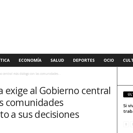
TICA
ECONOMÍA
SALUD
DEPORTES
OCIO
CUL
no central más diálogo con las comunidades...
a exige al Gobierno central
ÚL
as comunidades
Si v
o a sus decisiones
trab