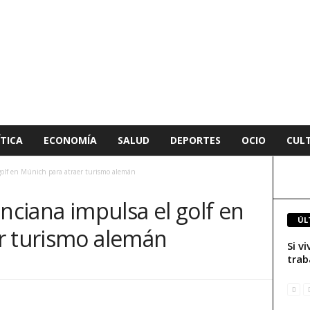
TICA
ECONOMÍA
SALUD
DEPORTES
OCIO
CUL
golf en Múnich para atraer turismo alemán
enciana impulsa el golf en
ÚL
r turismo alemán
Si v
trab