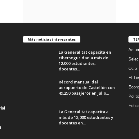
Más noticias interesantes
TE
Actua
La Generalitat capacita en
ciberseguridad a más de
Selec
12.000 estudiantes,
docentes...
Ocio
El Ti
Récord mensual del
aeropuerto de Castellón con
Econ
49.250 pasajeros en julio...
Políti
Educa
ial
La Generalitat capacita a
más de 12,000 estudiantes y
docentes en...
d