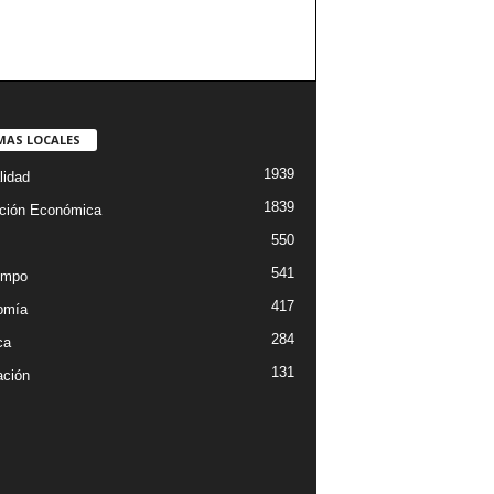
MAS LOCALES
1939
lidad
1839
ción Económica
550
541
empo
417
omía
284
ca
131
ción