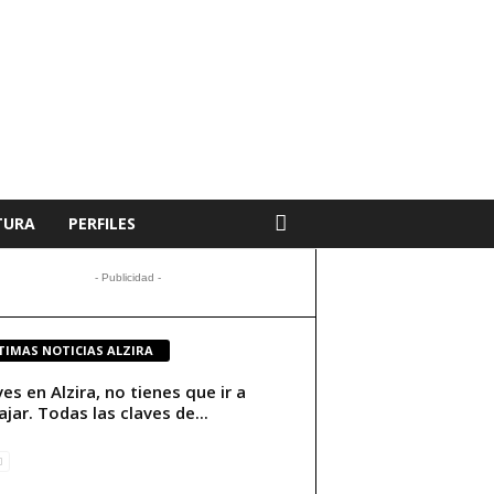
TURA
PERFILES
- Publicidad -
TIMAS NOTICIAS ALZIRA
ives en Alzira, no tienes que ir a
ajar. Todas las claves de...