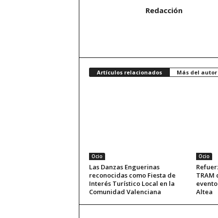
Redacción
Artículos relacionados
Más del autor
Ocio
Ocio
Las Danzas Enguerinas
Refuerz
reconocidas como Fiesta de
TRAM d
Interés Turístico Local en la
evento 
Comunidad Valenciana
Altea