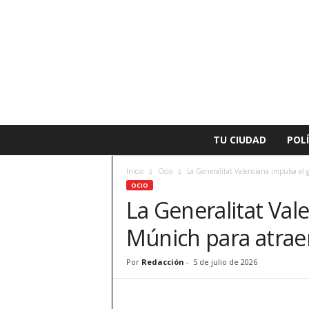
L
TU CIUDAD
POLÍ
a
v
Inicio
Ocio
La Generalitat Valenciana impulsa el 
o
OCIO
z
La Generalitat Val
d
e
Múnich para atrae
A
l
z
Por
Redacción
-
5 de julio de 2026
i
r
a