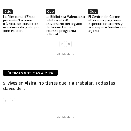
Ocio
Ocio
Ocio
La Filmoteca d’Estiu
La Biblioteca Valenciana
El Centre del Carme
presenta ‘La reina
celebra el 750
ofrece un programa
d’Àfrica’, un clásico de
aniversario del legado
especial de talleres y
aventuras dirigido por
de Jaume I con un
visitas para familias en
John Huston
extenso programa
agosto
cultural
- Publicidad -
ÚLTIMAS NOTICIAS ALZIRA
Si vives en Alzira, no tienes que ir a trabajar. Todas las
claves de...
- Publicidad -