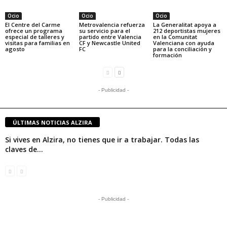
Ocio
Ocio
Ocio
El Centre del Carme
Metrovalencia refuerza
La Generalitat apoya a
ofrece un programa
su servicio para el
212 deportistas mujeres
especial de talleres y
partido entre Valencia
en la Comunitat
visitas para familias en
CF y Newcastle United
Valenciana con ayuda
agosto
FC
para la conciliación y
formación
- Publicidad -
ÚLTIMAS NOTICIAS ALZIRA
Si vives en Alzira, no tienes que ir a trabajar. Todas las
claves de...
- Publicidad -