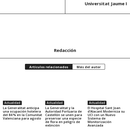
Universitat Jaume I
Redacción
Artículos relacionados
Más del autor
Actualidad
Actualidad
Actualidad
La Generalitat anticipa
La Generalitat y la
El Hospital Sant Joan
una ocupación hotelera
Autoridad Portuaria de
d’Alacant Moderniza su
del 84 % en la Comunitat
Castellón se unen para
UCI con un Nuevo
Valenciana para agosto
preservar una especie
Sistema de
de flora en peligro de
Monitorización
extinción
Avanzada