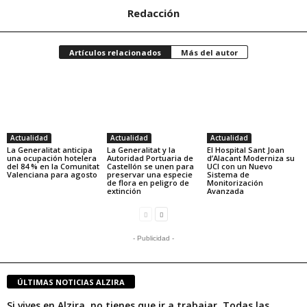
Redacción
Artículos relacionados
Más del autor
Actualidad
Actualidad
Actualidad
La Generalitat anticipa
La Generalitat y la
El Hospital Sant Joan
una ocupación hotelera
Autoridad Portuaria de
d’Alacant Moderniza su
del 84 % en la Comunitat
Castellón se unen para
UCI con un Nuevo
Valenciana para agosto
preservar una especie
Sistema de
de flora en peligro de
Monitorización
extinción
Avanzada
- Publicidad -
ÚLTIMAS NOTICIAS ALZIRA
Si vives en Alzira, no tienes que ir a trabajar. Todas las