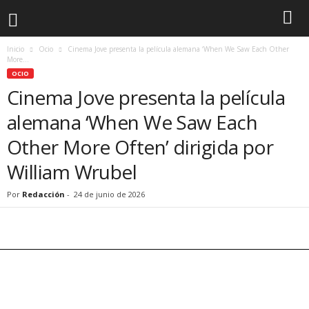
Inicio
Ocio
Cinema Jove presenta la película alemana ‘When We Saw Each Other
More...
OCIO
Cinema Jove presenta la película
alemana ‘When We Saw Each
Other More Often’ dirigida por
William Wrubel
Por
Redacción
-
24 de junio de 2026