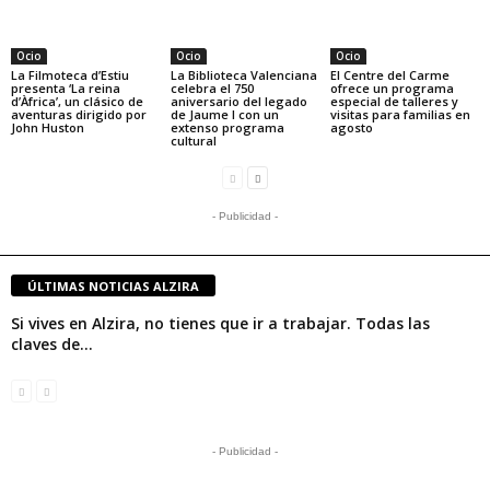
Ocio
Ocio
Ocio
La Filmoteca d’Estiu
La Biblioteca Valenciana
El Centre del Carme
presenta ‘La reina
celebra el 750
ofrece un programa
d’Àfrica’, un clásico de
aniversario del legado
especial de talleres y
aventuras dirigido por
de Jaume I con un
visitas para familias en
John Huston
extenso programa
agosto
cultural
- Publicidad -
ÚLTIMAS NOTICIAS ALZIRA
Si vives en Alzira, no tienes que ir a trabajar. Todas las
claves de...
- Publicidad -