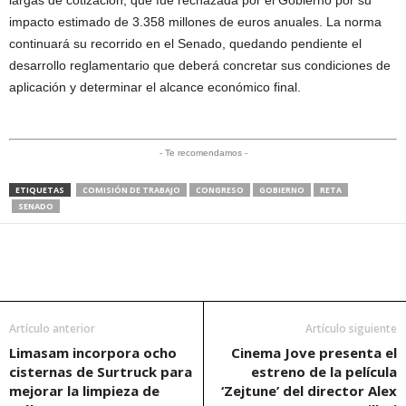
largas de cotización, que fue rechazada por el Gobierno por su
impacto estimado de 3.358 millones de euros anuales. La norma
continuará su recorrido en el Senado, quedando pendiente el
desarrollo reglamentario que deberá concretar sus condiciones de
aplicación y determinar el alcance económico final.
- Te recomendamos -
ETIQUETAS
COMISIÓN DE TRABAJO
CONGRESO
GOBIERNO
RETA
SENADO
Artículo anterior
Artículo siguiente
Limasam incorpora ocho
Cinema Jove presenta el
cisternas de Surtruck para
estreno de la película
mejorar la limpieza de
‘Zejtune’ del director Alex