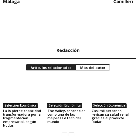
Málaga
Camilleri
Redacción
Artículos relacionados
Más del autor
Selección Económica
Selección Económica
Selección Económica
La IA pierde capacidad
The Valley, reconocida
Casi mil personas
transformadora por la
como una de las
revisan su salud renal
fragmentación
mejores EdTech del
gracias al proyecto
empresarial, según
mundo
Radar
Nodus