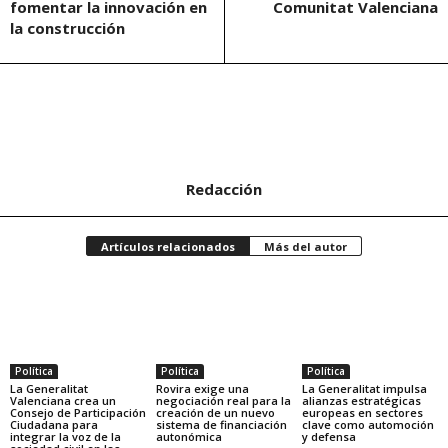
fomentar la innovación en
Comunitat Valenciana
la construcción
Redacción
Artículos relacionados
Más del autor
Política
Política
Política
La Generalitat
Rovira exige una
La Generalitat impulsa
Valenciana crea un
negociación real para la
alianzas estratégicas
Consejo de Participación
creación de un nuevo
europeas en sectores
Ciudadana para
sistema de financiación
clave como automoción
integrar la voz de la
autonómica
y defensa