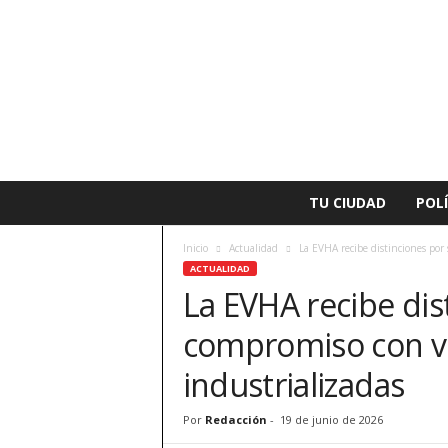
L
TU CIUDAD
POLÍ
a
v
Inicio
Actualidad
La EVHA recibe distinciones por 
o
ACTUALIDAD
z
La EVHA recibe dis
d
e
compromiso con vi
A
l
industrializadas
z
i
Por
Redacción
-
19 de junio de 2026
r
a