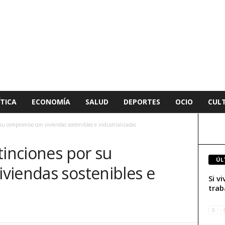
TICA
ECONOMÍA
SALUD
DEPORTES
OCIO
CUL
su compromiso con viviendas sostenibles e industrializadas
tinciones por su
ÚL
viendas sostenibles e
Si v
trab