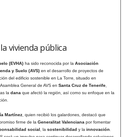
la vivienda pública
uelo (EVHA)
ha sido reconocida por la
Asociación
ienda y Suelo (AVS)
en el desarrollo de proyectos de
ión del edificio sostenible en La Torre, situado en
la Asamblea General de AVS en
Santa Cruz de Tenerife
,
ras la
dana
que afectó la región, así como su enfoque en la
ción.
ía Martínez
, quien recibió los galardones, destacó que
promiso firme de la
Generalitat Valenciana
por fomentar
ponsabilidad social
, la
sostenibilidad
y la
innovación
.
S será un impulso para continuar desarrollando soluciones