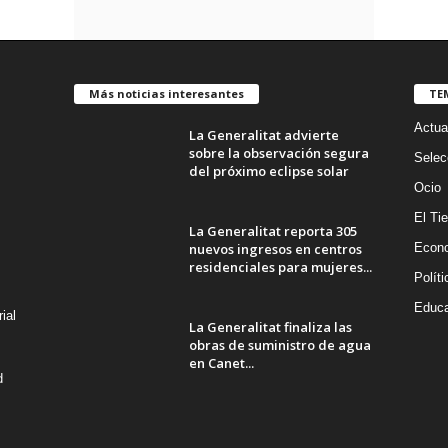
Más noticias interesantes
TE
Actua
La Generalitat advierte
sobre la observación segura
Selec
del próximo eclipse solar
Ocio
El Ti
La Generalitat reporta 305
nuevos ingresos en centros
Econ
residenciales para mujeres...
Políti
Educa
ial
La Generalitat finaliza las
obras de suministro de agua
en Canet...
d