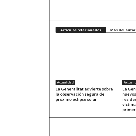
Artículos relacionados
Más del autor
Actualidad
Actuali
La Generalitat advierte sobre
La Gene
la observación segura del
nuevos
próximo eclipse solar
reside
víctima
primer