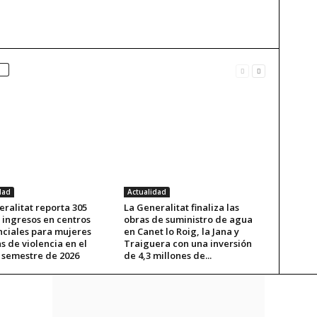
dad
Actualidad
ralitat reporta 305
La Generalitat finaliza las
 ingresos en centros
obras de suministro de agua
nciales para mujeres
en Canet lo Roig, la Jana y
s de violencia en el
Traiguera con una inversión
 semestre de 2026
de 4,3 millones de...