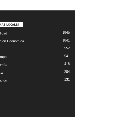
MAS LOCALES
1945
lidad
1841
ción Económica
552
541
empo
418
omía
284
ca
131
ción