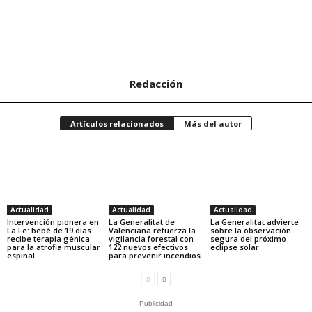
Redacción
Artículos relacionados
Más del autor
Actualidad
Actualidad
Actualidad
Intervención pionera en
La Generalitat de
La Generalitat advierte
La Fe: bebé de 19 días
Valenciana refuerza la
sobre la observación
recibe terapia génica
vigilancia forestal con
segura del próximo
para la atrofia muscular
122 nuevos efectivos
eclipse solar
espinal
para prevenir incendios
- Publicidad -