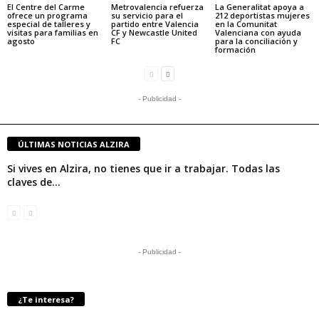
El Centre del Carme
Metrovalencia refuerza
La Generalitat apoya a
ofrece un programa
su servicio para el
212 deportistas mujeres
especial de talleres y
partido entre Valencia
en la Comunitat
visitas para familias en
CF y Newcastle United
Valenciana con ayuda
agosto
FC
para la conciliación y
formación
- Publicidad -
ÚLTIMAS NOTICIAS ALZIRA
Si vives en Alzira, no tienes que ir a trabajar. Todas las
claves de...
- Publicidad -
¿Te interesa?