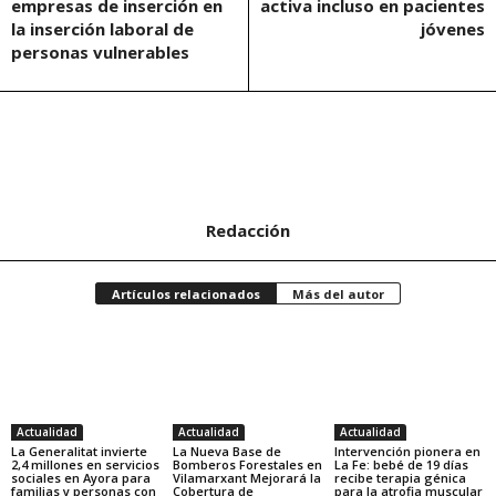
empresas de inserción en
activa incluso en pacientes
la inserción laboral de
jóvenes
personas vulnerables
Redacción
Artículos relacionados
Más del autor
Actualidad
Actualidad
Actualidad
La Generalitat invierte
La Nueva Base de
Intervención pionera en
2,4 millones en servicios
Bomberos Forestales en
La Fe: bebé de 19 días
sociales en Ayora para
Vilamarxant Mejorará la
recibe terapia génica
familias y personas con
Cobertura de
para la atrofia muscular