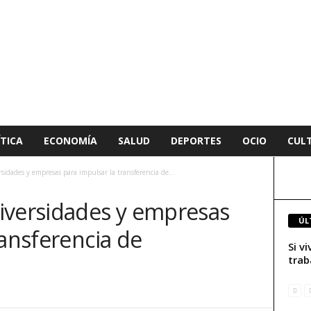
TICA
ECONOMÍA
SALUD
DEPORTES
OCIO
CUL
idades y empresas para impulsar la transferencia de...
iversidades y empresas
ÚL
ransferencia de
Si v
trab