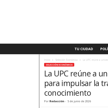
L
TU CIUDAD
POLÍ
a
v
Inicio
Selección Económica
La UPC reúne a univers
o
SELECCIÓN ECONÓMICA
z
La UPC reúne a un
d
e
para impulsar la t
A
l
conocimiento
z
i
Por
Redacción
-
5 de junio de 2026
r
a