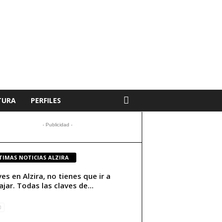
TURA
PERFILES
- Publicidad -
TIMAS NOTICIAS ALZIRA
ives en Alzira, no tienes que ir a
ajar. Todas las claves de...