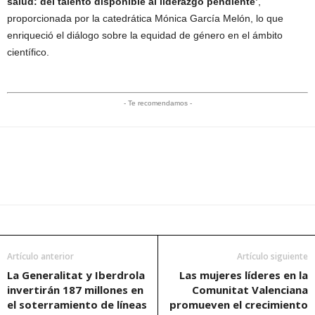
salud: del talento disponible al liderazgo pendiente’
,
proporcionada por la catedrática Mónica García Melón, lo que
enriqueció el diálogo sobre la equidad de género en el ámbito
científico.
- Te recomendamos -
Artículo anterior
Artículo siguiente
La Generalitat y Iberdrola
Las mujeres líderes en la
invertirán 187 millones en
Comunitat Valenciana
el soterramiento de líneas
promueven el crecimiento