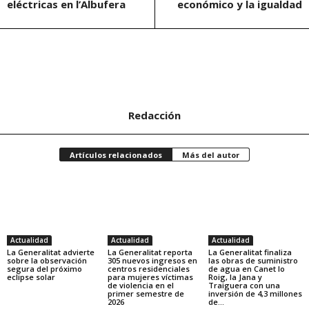
eléctricas en l’Albufera
económico y la igualdad
Redacción
Artículos relacionados
Más del autor
Actualidad
Actualidad
Actualidad
La Generalitat advierte
La Generalitat reporta
La Generalitat finaliza
sobre la observación
305 nuevos ingresos en
las obras de suministro
segura del próximo
centros residenciales
de agua en Canet lo
eclipse solar
para mujeres víctimas
Roig, la Jana y
de violencia en el
Traiguera con una
primer semestre de
inversión de 4,3 millones
2026
de...