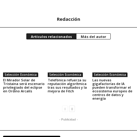
Redacción
Artículos relacionados
Más del autor
Selección Económica
Selección Económica
Selección Económica
El Mirador Solar de
Telefónica refuerza su
Las nuevas
Tristaina será escenario
reputación algorítmica
gigafactorías de IA
privilegiado del eclipse
tras sus resultados y la
pueden transformar el
en Ordino Arcalís
mejora de Fitch
ecosistema europeo de
centros de datos y
energía
- Publicidad -