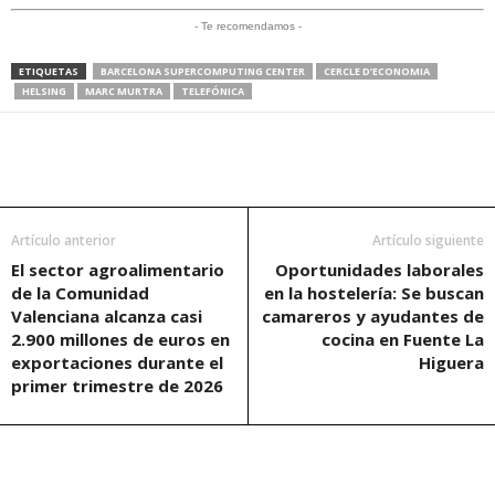
- Te recomendamos -
ETIQUETAS
BARCELONA SUPERCOMPUTING CENTER
CERCLE D’ECONOMIA
HELSING
MARC MURTRA
TELEFÓNICA
Artículo anterior
Artículo siguiente
El sector agroalimentario
Oportunidades laborales
de la Comunidad
en la hostelería: Se buscan
Valenciana alcanza casi
camareros y ayudantes de
2.900 millones de euros en
cocina en Fuente La
exportaciones durante el
Higuera
primer trimestre de 2026