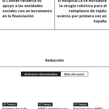
El Consell refuerza su
El Hospital La Fe introduce
apoyo a las entidades
la cirugía robótica para el
sociales con un incremento
reimplante de tejido
en la financiación
ovárico por primera vez en
España
Redacción
Artículos relacionados
Más del autor
El Tiempo
El Tiempo
El Tiempo
El tiempo hoy 6 de
AEMET: El tiempo para
Previsión de la AEMET