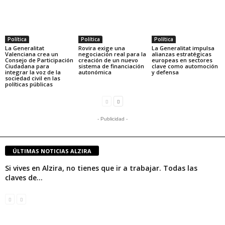
Política
Política
Política
La Generalitat
Rovira exige una
La Generalitat impulsa
Valenciana crea un
negociación real para la
alianzas estratégicas
Consejo de Participación
creación de un nuevo
europeas en sectores
Ciudadana para
sistema de financiación
clave como automoción
integrar la voz de la
autonómica
y defensa
sociedad civil en las
políticas públicas
- Publicidad -
ÚLTIMAS NOTICIAS ALZIRA
Si vives en Alzira, no tienes que ir a trabajar. Todas las
claves de...