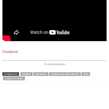
Facebook
- Te recomendamos -
ETIQUETAS
65YMÁS
ANA BEDIA
FUNDACIÓN MÁS SÉNIOR
MIIA
SONIA CATALÁN