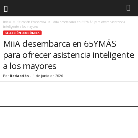
Inicio
Selección Económica
MiiA desembarca en 65YMÁS para ofrecer asistencia
inteligente a los mayores
SELECCIÓN ECONÓMICA
MiiA desembarca en 65YMÁS
para ofrecer asistencia inteligente
a los mayores
Por
Redacción
-
1 de junio de 2026