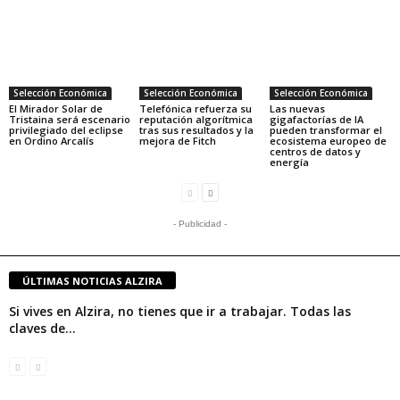
Selección Económica
Selección Económica
Selección Económica
El Mirador Solar de
Telefónica refuerza su
Las nuevas
Tristaina será escenario
reputación algorítmica
gigafactorías de IA
privilegiado del eclipse
tras sus resultados y la
pueden transformar el
en Ordino Arcalís
mejora de Fitch
ecosistema europeo de
centros de datos y
energía
- Publicidad -
ÚLTIMAS NOTICIAS ALZIRA
Si vives en Alzira, no tienes que ir a trabajar. Todas las
claves de...