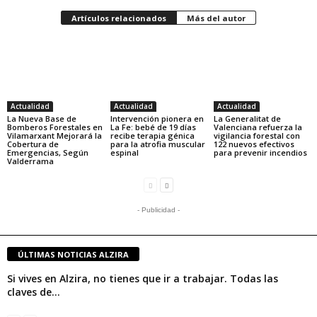
Artículos relacionados
Más del autor
Actualidad
Actualidad
Actualidad
La Nueva Base de
Intervención pionera en
La Generalitat de
Bomberos Forestales en
La Fe: bebé de 19 días
Valenciana refuerza la
Vilamarxant Mejorará la
recibe terapia génica
vigilancia forestal con
Cobertura de
para la atrofia muscular
122 nuevos efectivos
Emergencias, Según
espinal
para prevenir incendios
Valderrama
- Publicidad -
ÚLTIMAS NOTICIAS ALZIRA
Si vives en Alzira, no tienes que ir a trabajar. Todas las
claves de...