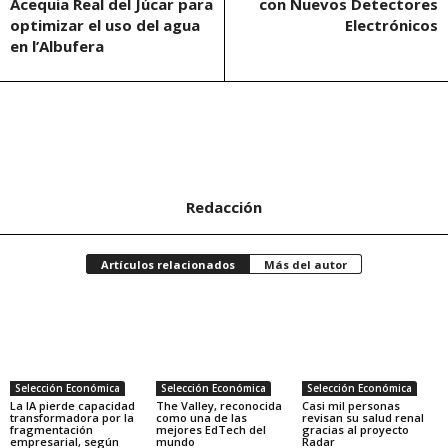
Acequia Real del Júcar para
con Nuevos Detectores
optimizar el uso del agua
Electrónicos
en l’Albufera
Redacción
Artículos relacionados
Más del autor
Selección Económica
Selección Económica
Selección Económica
La IA pierde capacidad
The Valley, reconocida
Casi mil personas
transformadora por la
como una de las
revisan su salud renal
fragmentación
mejores EdTech del
gracias al proyecto
empresarial, según
mundo
Radar