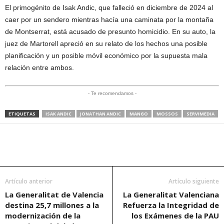
El primogénito de Isak Andic, que falleció en diciembre de 2024 al
caer por un sendero mientras hacía una caminata por la montaña
de Montserrat, está acusado de presunto homicidio. En su auto, la
juez de Martorell apreció en su relato de los hechos una posible
planificación y un posible móvil económico por la supuesta mala
relación entre ambos.
- Te recomendamos -
ETIQUETAS
ISAK ANDIC
JONATHAN ANDIC
MANGO
MOSSOS
SERVIMEDIA
Artículo anterior
Artículo siguiente
La Generalitat de Valencia
La Generalitat Valenciana
destina 25,7 millones a la
Refuerza la Integridad de
modernización de la
los Exámenes de la PAU