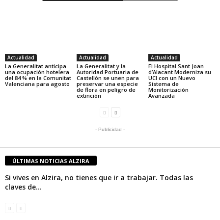
Actualidad
Actualidad
Actualidad
La Generalitat anticipa
La Generalitat y la
El Hospital Sant Joan
una ocupación hotelera
Autoridad Portuaria de
d’Alacant Moderniza su
del 84 % en la Comunitat
Castellón se unen para
UCI con un Nuevo
Valenciana para agosto
preservar una especie
Sistema de
de flora en peligro de
Monitorización
extinción
Avanzada
- Publicidad -
ÚLTIMAS NOTICIAS ALZIRA
Si vives en Alzira, no tienes que ir a trabajar. Todas las
claves de...