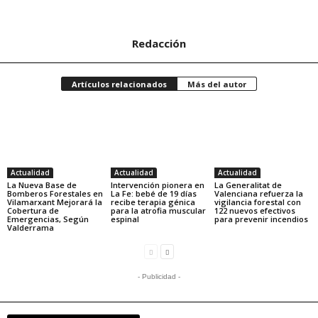
Redacción
Artículos relacionados
Más del autor
Actualidad
Actualidad
Actualidad
La Nueva Base de
Intervención pionera en
La Generalitat de
Bomberos Forestales en
La Fe: bebé de 19 días
Valenciana refuerza la
Vilamarxant Mejorará la
recibe terapia génica
vigilancia forestal con
Cobertura de
para la atrofia muscular
122 nuevos efectivos
Emergencias, Según
espinal
para prevenir incendios
Valderrama
- Publicidad -