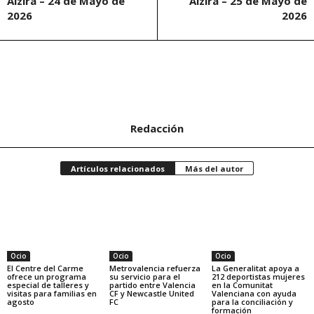
Alzira – 24 de Mayo de
Alzira – 25 de Mayo de
2026
2026
Redacción
Artículos relacionados
Más del autor
Ocio
Ocio
Ocio
El Centre del Carme
Metrovalencia refuerza
La Generalitat apoya a
ofrece un programa
su servicio para el
212 deportistas mujeres
especial de talleres y
partido entre Valencia
en la Comunitat
visitas para familias en
CF y Newcastle United
Valenciana con ayuda
agosto
FC
para la conciliación y
formación