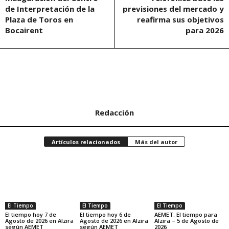
de Interpretación de la
previsiones del mercado y
Plaza de Toros en
reafirma sus objetivos
Bocairent
para 2026
Redacción
Artículos relacionados
Más del autor
El Tiempo
El Tiempo
El Tiempo
El tiempo hoy 7 de
El tiempo hoy 6 de
AEMET: El tiempo para
Agosto de 2026 en Alzira
Agosto de 2026 en Alzira
Alzira – 5 de Agosto de
según AEMET
según AEMET
2026