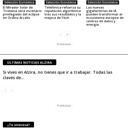
Selección Económica
Selección Económica
Selección Económica
El Mirador Solar de
Telefónica refuerza su
Las nuevas
Tristaina será escenario
reputación algorítmica
gigafactorías de IA
privilegiado del eclipse
tras sus resultados y la
pueden transformar el
en Ordino Arcalís
mejora de Fitch
ecosistema europeo de
centros de datos y
energía
- Publicidad -
ÚLTIMAS NOTICIAS ALZIRA
Si vives en Alzira, no tienes que ir a trabajar. Todas las
claves de...
- Publicidad -
¿Te interesa?