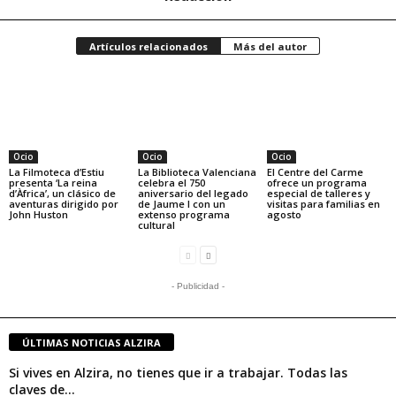
Artículos relacionados
Más del autor
Ocio
Ocio
Ocio
La Filmoteca d’Estiu
La Biblioteca Valenciana
El Centre del Carme
presenta ‘La reina
celebra el 750
ofrece un programa
d’Àfrica’, un clásico de
aniversario del legado
especial de talleres y
aventuras dirigido por
de Jaume I con un
visitas para familias en
John Huston
extenso programa
agosto
cultural
- Publicidad -
ÚLTIMAS NOTICIAS ALZIRA
Si vives en Alzira, no tienes que ir a trabajar. Todas las
claves de...