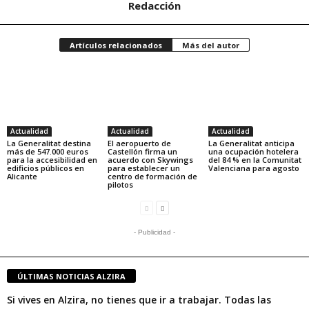
Redacción
Artículos relacionados
Más del autor
Actualidad
Actualidad
Actualidad
La Generalitat destina
El aeropuerto de
La Generalitat anticipa
más de 547.000 euros
Castellón firma un
una ocupación hotelera
para la accesibilidad en
acuerdo con Skywings
del 84 % en la Comunitat
edificios públicos en
para establecer un
Valenciana para agosto
Alicante
centro de formación de
pilotos
- Publicidad -
ÚLTIMAS NOTICIAS ALZIRA
Si vives en Alzira, no tienes que ir a trabajar. Todas las