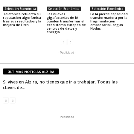
Selección Económica
Selección Económica
Selección Económica
Telefónica refuerza su
Las nuevas
La IA pierde capacidad
reputación algorítmica
gigafactorías de IA
transformadora por la
tras sus resultados y la
pueden transformar el
fragmentación
mejora de Fitch
ecosistema europeo de
empresarial, según
centros de datos y
Nodus
energía
- Publicidad -
ÚLTIMAS NOTICIAS ALZIRA
Si vives en Alzira, no tienes que ir a trabajar. Todas las
claves de...
- Publicidad -