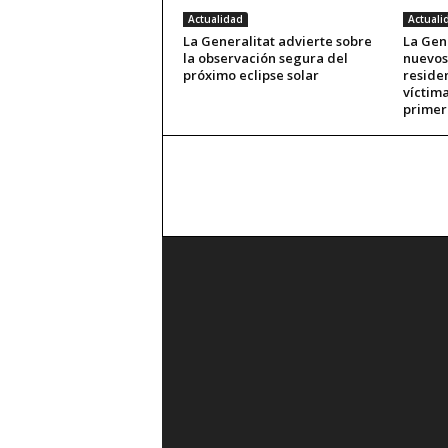
Actualidad
Actuali
La Generalitat advierte sobre
La Gene
la observación segura del
nuevos
próximo eclipse solar
reside
víctima
primer