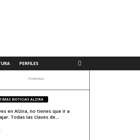
TURA
PERFILES
- Publicidad -
TIMAS NOTICIAS ALZIRA
ives en Alzira, no tienes que ir a
ajar. Todas las claves de...