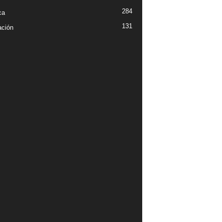
284
ca
131
ción