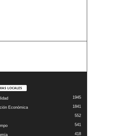
MAS LOCALES
1945
lidad
1841
ción Económica
552
541
empo
418
omía