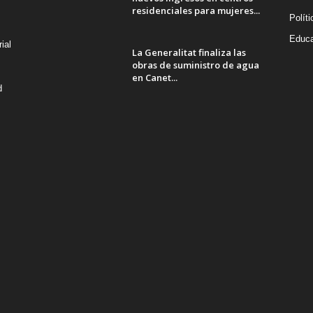
residenciales para mujeres...
Políti
Educa
ial
La Generalitat finaliza las
obras de suministro de agua
en Canet...
d