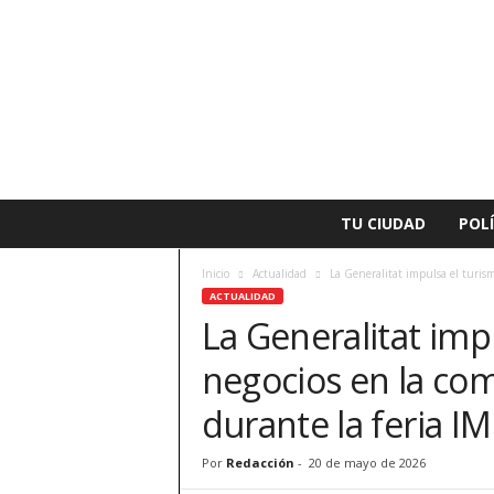
L
TU CIUDAD
POLÍ
a
v
Inicio
Actualidad
La Generalitat impulsa el turis
o
ACTUALIDAD
z
La Generalitat imp
d
e
negocios en la co
A
l
durante la feria I
z
i
Por
Redacción
-
20 de mayo de 2026
r
a