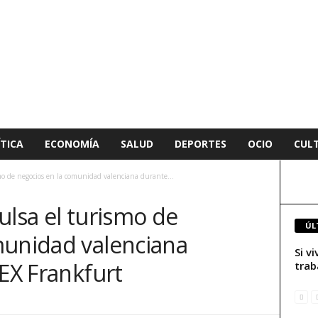
TICA
ECONOMÍA
SALUD
DEPORTES
OCIO
CUL
mo de negocios en la comunidad valenciana durante...
ulsa el turismo de
ÚL
munidad valenciana
Si v
MEX Frankfurt
trab