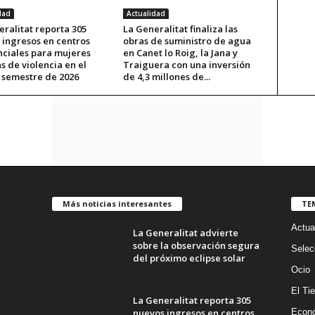
dad
Actualidad
ralitat reporta 305
La Generalitat finaliza las
 ingresos en centros
obras de suministro de agua
nciales para mujeres
en Canet lo Roig, la Jana y
s de violencia en el
Traiguera con una inversión
 semestre de 2026
de 4,3 millones de...
Más noticias interesantes
TE
Actua
La Generalitat advierte
sobre la observación segura
Selec
del próximo eclipse solar
Ocio
El Ti
La Generalitat reporta 305
nuevos ingresos en centros
Econ