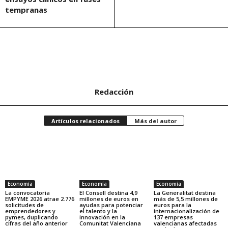
tempranas
Redacción
Artículos relacionados
Más del autor
Economía
Economía
Economía
La convocatoria
El Consell destina 4,9
La Generalitat destina
EMPYME 2026 atrae 2.776
millones de euros en
más de 5,5 millones de
solicitudes de
ayudas para potenciar
euros para la
emprendedores y
el talento y la
internacionalización de
pymes, duplicando
innovación en la
137 empresas
cifras del año anterior
Comunitat Valenciana
valencianas afectadas