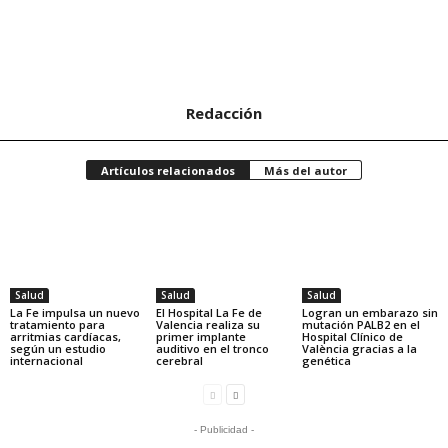
Redacción
Artículos relacionados
Más del autor
Salud
Salud
Salud
La Fe impulsa un nuevo
El Hospital La Fe de
Logran un embarazo sin
tratamiento para
Valencia realiza su
mutación PALB2 en el
arritmias cardíacas,
primer implante
Hospital Clínico de
según un estudio
auditivo en el tronco
València gracias a la
internacional
cerebral
genética
- Publicidad -