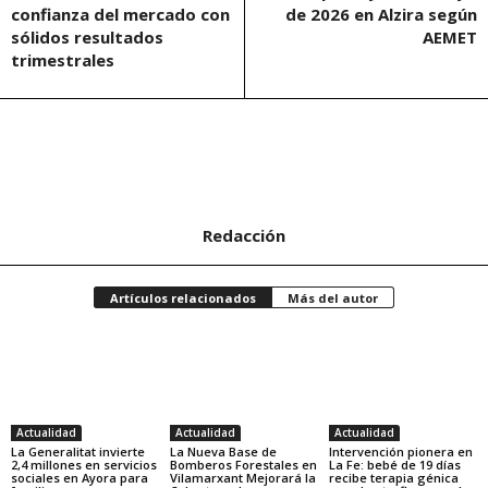
confianza del mercado con
de 2026 en Alzira según
sólidos resultados
AEMET
trimestrales
Redacción
Artículos relacionados
Más del autor
Actualidad
Actualidad
Actualidad
La Generalitat invierte
La Nueva Base de
Intervención pionera en
2,4 millones en servicios
Bomberos Forestales en
La Fe: bebé de 19 días
sociales en Ayora para
Vilamarxant Mejorará la
recibe terapia génica