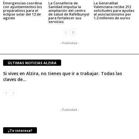
Emergencias coordina
La Conselleria de
La Generalitat
con ayuntamientos los
Sanidad impulsa la
Valenciana recibe 212
preparativos para el
ampliación del centro
solicitudes para ayudas
eclipse solar del 12 de
de salud de Rafelbunyol
al asociacionismo por
agosto
para fortalecer sus
1,2 millones de euros
servicios
- Publicidad -
ÚLTIMAS NOTICIAS ALZIRA
Si vives en Alzira, no tienes que ir a trabajar. Todas las
claves de...
- Publicidad -
¿Te interesa?