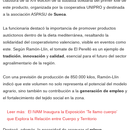
clausura de la XIV edición de la subasta solidaria del primer lote de
este producto, organizada por la cooperativa UNIPRO y destinada
a la asociación ASPASU de
Sueca
.
La funcionaria destacó la importancia de promover productos
autóctonos dentro de la dieta mediterránea, resaltando la
solidaridad del cooperativismo valenciano, visible en eventos como
este. Según Ramón-Llín, el tomate de El Perelló es un ejemplo de
tradición
,
innovación
y
calidad
, esencial para el futuro del sector
agroalimentario de la región.
Con una previsión de producción de 850.000 kilos, Ramón-Llín
indicó que este volumen no solo representa el potencial del modelo
agrario, sino también su contribución a la
generación de empleo
y
el fortalecimiento del tejido social en la zona.
Leer más:
El IVAM Inaugura la Exposición ‘Te llamo cuerpo’
que Explora la Relación entre Cuerpo y Territorio
Destacó, además, la necesidad de asegurar el
relevo