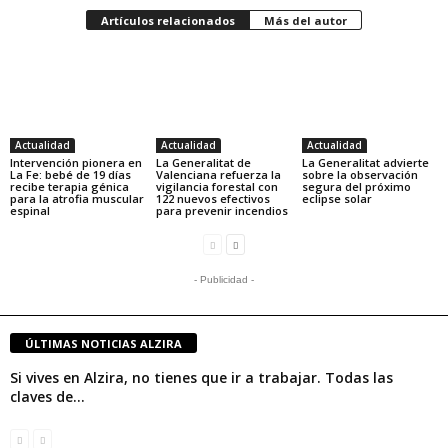
Artículos relacionados
Más del autor
Actualidad
Actualidad
Actualidad
Intervención pionera en
La Generalitat de
La Generalitat advierte
La Fe: bebé de 19 días
Valenciana refuerza la
sobre la observación
recibe terapia génica
vigilancia forestal con
segura del próximo
para la atrofia muscular
122 nuevos efectivos
eclipse solar
espinal
para prevenir incendios
- Publicidad -
ÚLTIMAS NOTICIAS ALZIRA
Si vives en Alzira, no tienes que ir a trabajar. Todas las
claves de...